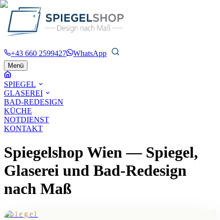
+43 660 2599427
WhatsApp
Menü
SPIEGEL
GLASEREI
BAD-REDESIGN
KÜCHE
NOTDIENST
KONTAKT
Spiegelshop Wien — Spiegel,
Glaserei und Bad-Redesign
nach Maß
Spiegel